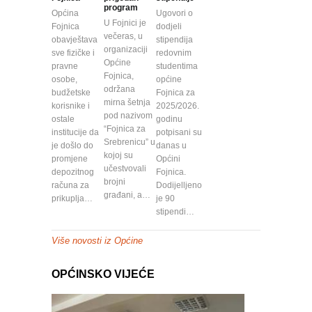
program
Općina
Ugovori o
U Fojnici je
Fojnica
dodjeli
večeras, u
obavještava
stipendija
organizaciji
sve fizičke i
redovnim
Općine
pravne
studentima
Fojnica,
osobe,
općine
održana
budžetske
Fojnica za
mirna šetnja
korisnike i
2025/2026.
pod nazivom
ostale
godinu
“Fojnica za
institucije da
potpisani su
Srebrenicu” u
je došlo do
danas u
kojoj su
promjene
Općini
učestvovali
depozitnog
Fojnica.
brojni
računa za
Dodijelljeno
građani, a…
prikuplja…
je 90
stipendi…
Više novosti iz Općine
OPĆINSKO VIJEĆE