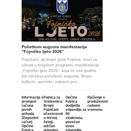
Početkom augusta manifestacija
"Fojničko ljeto 2026"
Fojničani, ali brojni gosti Fojnice, moći će
uživati u bogatom programu manifestacije
„Fojničko ljeto 2026“, koja će ove godine
biti održana početkom augusta. Brojni
kulturni, sportski i zabavni pro...
Informacija o
Fojnica za
Općina
Rješenje o
promjeni
Srebrenicu:
Fojnica
produženom
računa
Brojni
dodijelila
radnom
javnih
Fojničani
stipendije za
vremenu
prihoda
učestvovali
90
(Depozitni
u mirnoj
studenata,
račun)
šetnji,
povećan
Općine
održan
iznos
Fojnica
prigodan
stipendije