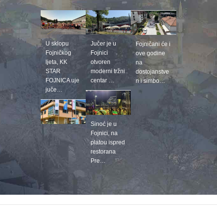
U sklopu
Jučer je u
Fojničani će i
Fojničkog
Fojnici
ove godine
ljeta, KK
otvoren
na
STAR
moderni tržni
dostojanstve
FOJNICA uje
centar …
n i simbo…
juče…
Sinoć je u
Fojnici, na
platou ispred
restorana
Pre…