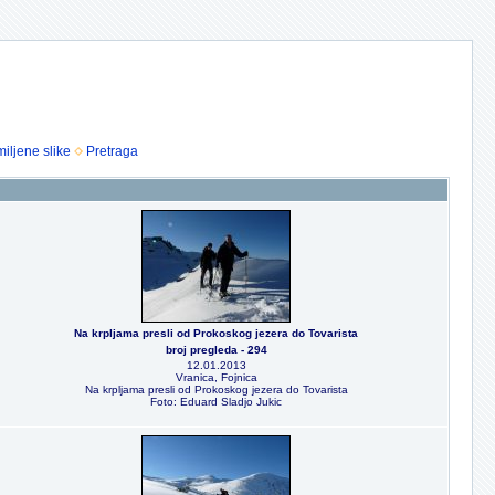
iljene slike
Pretraga
Na krpljama presli od Prokoskog jezera do Tovarista
broj pregleda - 294
12.01.2013
Vranica, Fojnica
Na krpljama presli od Prokoskog jezera do Tovarista
Foto: Eduard Sladjo Jukic