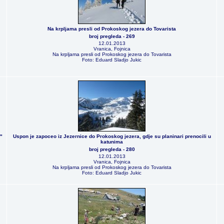
Na krpljama presli od Prokoskog jezera do Tovarista
broj pregleda - 269
12.01.2013
Vranica, Fojnica
Na krpljama presli od Prokoskog jezera do Tovarista
Foto: Eduard Sladjo Jukic
"
Uspon je zapoceo iz Jezernice do Prokoskog jezera, gdje su planinari prenocili u
katunima
broj pregleda - 280
12.01.2013
Vranica, Fojnica
Na krpljama presli od Prokoskog jezera do Tovarista
Foto: Eduard Sladjo Jukic