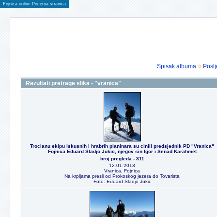
Fojnica online Pocetna stranica
Spisak albuma
Poslj
Rezultati pretrage slika - "vranica"
Troclanu ekipu iskusnih i hrabrih planinara su cinili predsjednik PD "Vranica"
Fojnica Eduard Sladjo Jukic, njegov sin Igor i Senad Karahmet
broj pregleda - 311
12.01.2013
Vranica, Fojnica
Na krpljama presli od Prokoskog jezera do Tovarista
Foto: Eduard Sladjo Jukic