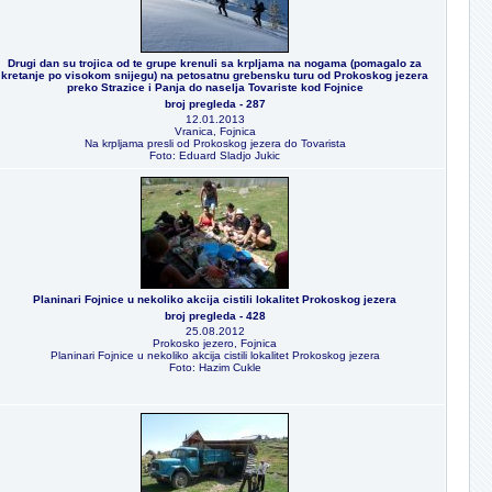
Drugi dan su trojica od te grupe krenuli sa krpljama na nogama (pomagalo za
kretanje po visokom snijegu) na petosatnu grebensku turu od Prokoskog jezera
preko Strazice i Panja do naselja Tovariste kod Fojnice
broj pregleda - 287
12.01.2013
Vranica, Fojnica
Na krpljama presli od Prokoskog jezera do Tovarista
Foto: Eduard Sladjo Jukic
Planinari Fojnice u nekoliko akcija cistili lokalitet Prokoskog jezera
broj pregleda - 428
25.08.2012
Prokosko jezero, Fojnica
Planinari Fojnice u nekoliko akcija cistili lokalitet Prokoskog jezera
Foto: Hazim Cukle