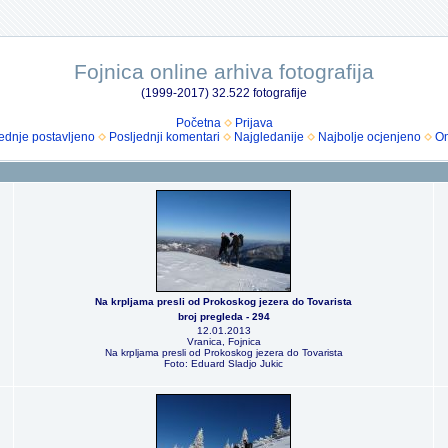
Fojnica online arhiva fotografija
(1999-2017) 32.522 fotografije
Početna
Prijava
ednje postavljeno
Posljednji komentari
Najgledanije
Najbolje ocjenjeno
Om
Na krpljama presli od Prokoskog jezera do Tovarista
broj pregleda - 294
12.01.2013
Vranica, Fojnica
Na krpljama presli od Prokoskog jezera do Tovarista
Foto: Eduard Sladjo Jukic