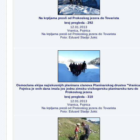
Na krpljama presli od Prokoskog jezera do Tovarista
broj pregleda - 292
12.01.2013
Vranica, Fojnica
Na krpljama presli od Prokoskog jezera do Tovarista
Foto: Eduard Sladjo Jukic
Osmoclana ekipa najiskusnijih planinara clanova Planinarskog drustva "Vranica
Fojnica je ovih dana imala jos jednu zimsku visikogorsku planinarsku turu do
Prokoskog jezera
broj pregleda - 310
12.01.2013
Vranica, Fojnica
Na krpljama presli od Prokoskog jezera do Tovarista
Foto: Eduard Sladjo Jukic