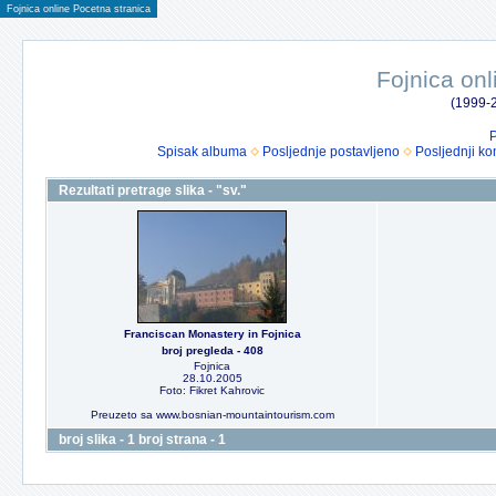
Fojnica online Pocetna stranica
Fojnica onl
(1999-2
P
Spisak albuma
Posljednje postavljeno
Posljednji ko
Rezultati pretrage slika - "sv."
Franciscan Monastery in Fojnica
broj pregleda - 408
Fojnica
28.10.2005
Foto: Fikret Kahrovic
Preuzeto sa www.bosnian-mountaintourism.com
broj slika - 1 broj strana - 1