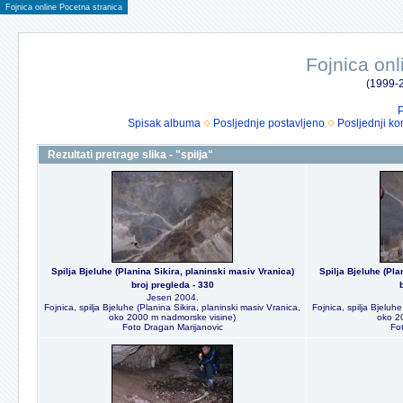
Fojnica online Pocetna stranica
Fojnica onl
(1999-2
P
Spisak albuma
Posljednje postavljeno
Posljednji ko
Rezultati pretrage slika - "spilja"
Spilja Bjeluhe (Planina Sikira, planinski masiv Vranica)
Spilja Bjeluhe (Pla
broj pregleda - 330
Jesen 2004.
Fojnica, spilja Bjeluhe (Planina Sikira, planinski masiv Vranica,
Fojnica, spilja Bjeluhe
oko 2000 m nadmorske visine)
oko 2
Foto Dragan Marijanovic
Fo