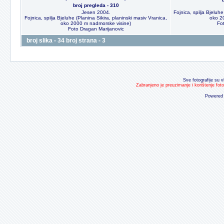
broj pregleda - 310
Jesen 2004.
Fojnica, spilja Bjeluhe
Fojnica, spilja Bjeluhe (Planina Sikira, planinski masiv Vranica,
oko 2
oko 2000 m nadmorske visine)
Fo
Foto Dragan Marijanovic
broj slika - 34 broj strana - 3
Sve fotografije su v
Zabranjeno je preuzimanje i korištenje fot
Powered