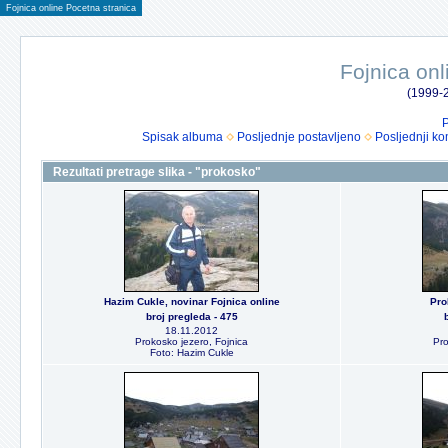
Fojnica online Pocetna stranica
Fojnica onl
(1999-2
P
Spisak albuma
Posljednje postavljeno
Posljednji ko
Rezultati pretrage slika - "prokosko"
Hazim Cukle, novinar Fojnica online
Pro
broj pregleda - 475
18.11.2012
Prokosko jezero, Fojnica
Pro
Foto: Hazim Cukle