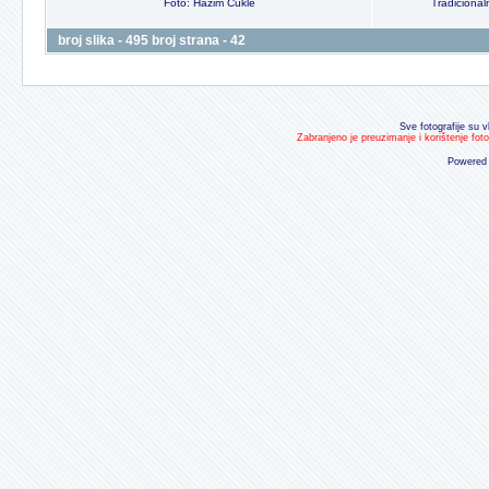
Foto: Hazim Cukle
Tradicional
broj slika - 495 broj strana - 42
Sve fotografije su v
Zabranjeno je preuzimanje i korištenje fot
Powered