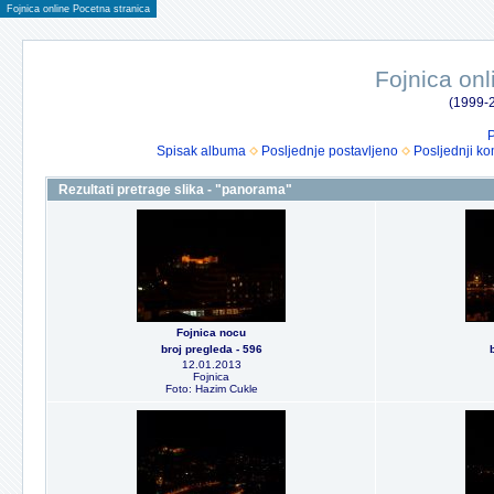
Fojnica online Pocetna stranica
Fojnica onl
(1999-2
P
Spisak albuma
Posljednje postavljeno
Posljednji ko
Rezultati pretrage slika - "panorama"
Fojnica nocu
broj pregleda - 596
12.01.2013
Fojnica
Foto: Hazim Cukle