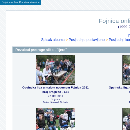
Fojnica online Pocetna stranica
Fojnica onl
(1999-2
P
Spisak albuma
Posljednje postavljeno
Posljednji ko
Rezultati pretrage slika - "ljeto"
Opcinska liga u malom nogometu Fojnica 2011
Opcinska liga
broj pregleda - 431
25.09.2011
Fojnica
Foto: Kemal Bukvic