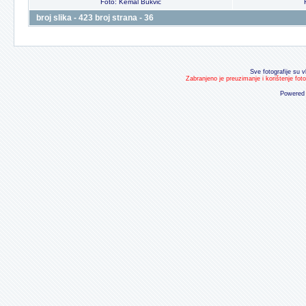
Foto: Kemal Bukvic
broj slika - 423 broj strana - 36
Sve fotografije su v
Zabranjeno je preuzimanje i korištenje fot
Powered