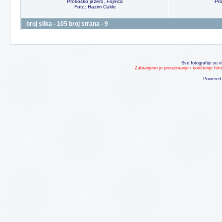
Prokosko jezero, Fojnica
Pro
Foto: Hazim Cukle
broj slika - 105 broj strana - 9
Sve fotografije su v
Zabranjeno je preuzimanje i korištenje fot
Powered