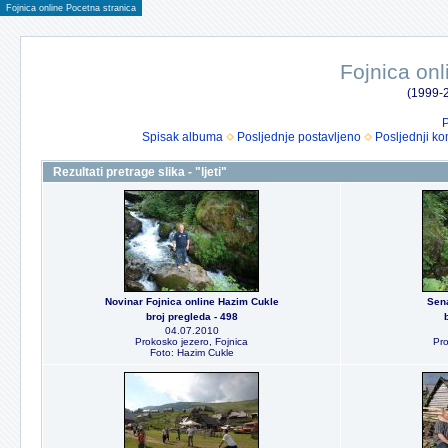
Fojnica online Pocetna stranica
Fojnica onl
(1999-2
P
Spisak albuma
Posljednje postavljeno
Posljednji ko
Rezultati pretrage slika - "ljeti"
Novinar Fojnica online Hazim Cukle
Sen
broj pregleda - 498
04.07.2010
Prokosko jezero, Fojnica
Pro
Foto: Hazim Cukle