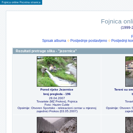
Fojnica online Pocetna stranica
Fojnica onl
(1999-2
P
Spisak albuma
Posljednje postavljeno
Posljednji ko
Rezultati pretrage slika - "jezernica"
Pored rijeke Jezernice
Tereni su sm
broj pregleda - 196
28.04.2007
Tovariste (MZ Prokos), Fojnica
Tovar
Foto: Hazim Cukle
Opsirnije: Otvoren Sportsko - rekreacioni centar u mjesnoj
Opsirnije: Otvoren 
zajednici Prokos (03.05.2007)
zajed