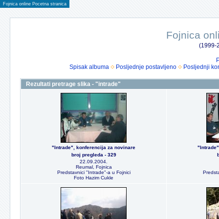
Fojnica online Pocetna stranica
Fojnica onl
(1999-2
P
Spisak albuma
Posljednje postavljeno
Posljednji ko
Rezultati pretrage slika - "intrade"
"Intrade", konferencija za novinare
"Intrade"
broj pregleda - 329
22.09.2004.
Reumal, Fojnica
Predstavnici "Intrade"-a u Fojnici
Predsta
Foto Hazim Cukle