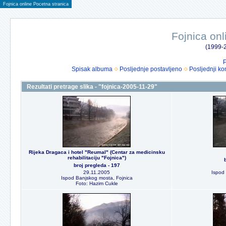
Fojnica online Pocetna stranica
Fojnica onl
(1999-2
P
Spisak albuma
Posljednje postavljeno
Posljednji ko
Rezultati pretrage slika - "fojnica-2005-11-29"
Rijeka Dragaca i hotel "Reumal" (Centar za medicinsku
rehabilitaciju "Fojnica")
broj pregleda - 197
29.11.2005
Ispod 
Ispod Banjskog mosta, Fojnica
Foto: Hazim Cukle