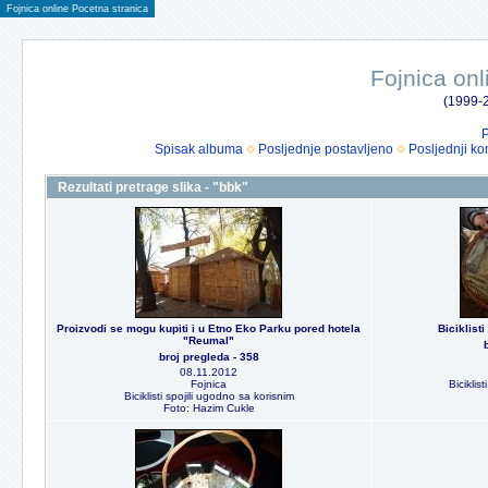
Fojnica online Pocetna stranica
Fojnica onl
(1999-2
P
Spisak albuma
Posljednje postavljeno
Posljednji ko
Rezultati pretrage slika - "bbk"
Proizvodi se mogu kupiti i u Etno Eko Parku pored hotela
Biciklist
"Reumal"
broj pregleda - 358
08.11.2012
Fojnica
Biciklis
Biciklisti spojili ugodno sa korisnim
Foto: Hazim Cukle