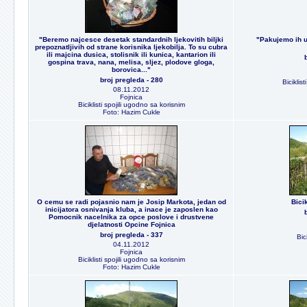
"Beremo najcesce desetak standardnih ljekovitih biljki
"Pakujemo ih u
prepoznatljivih od strane korisnika ljekobilja. To su cubra
ili majcina dusica, stolisnik ili kunica, kantarion ili
gospina trava, nana, melisa, sljez, plodove gloga,
borovica..."
broj pregleda - 280
Biciklis
08.11.2012
Fojnica
Biciklisti spojili ugodno sa korisnim
Foto: Hazim Cukle
O cemu se radi pojasnio nam je Josip Markota, jedan od
Bicik
inicijatora osnivanja kluba, a inace je zaposlen kao
Pomocnik nacelnika za opce poslove i drustvene
djelatnosti Opcine Fojnica
broj pregleda - 337
Bici
04.11.2012
Fojnica
Biciklisti spojili ugodno sa korisnim
Foto: Hazim Cukle