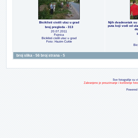
Biciklisti cistili ulaz u grad
Njih dvadesetak su c
puta koji vodi od ul
broj pregleda - 313
do
20.07.2011
Fojnica
Biciklisti cistili ulaz u grad
Foto: Hazim Cukle
Bici
broj slika - 56 broj strana - 5
Sve fotografije su v
Zabranjeno je preuzimanje i korištenje fot
Powered