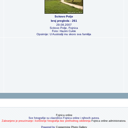
Scitovo Polje
broj pregleda - 261
29.08.2007
Scitovo Polje, Fojnica
Foto: Hazim Cukle
Opsirnije: U Australiji mu skoro sva familija
Fojnica online
Sve fotografije su vlasništvo Fojnica online i njihovih autora.
Zabranjeno je preuzimanje i korištenje fotografija bez prethodnog odobrenja
Fojnica online administratora
.
Powered by
Coppermine Photo Gallery