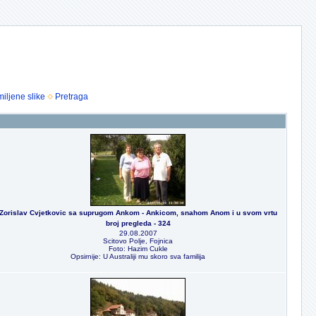
iljene slike
Pretraga
Zorislav Cvjetkovic sa suprugom Ankom - Ankicom, snahom Anom i u svom vrtu
broj pregleda - 324
29.08.2007
Scitovo Polje, Fojnica
Foto: Hazim Cukle
Opsirnije: U Australiji mu skoro sva familija