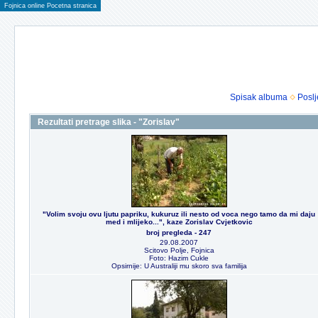
Fojnica online Pocetna stranica
Spisak albuma
Poslj
Rezultati pretrage slika - "Zorislav"
"Volim svoju ovu ljutu papriku, kukuruz ili nesto od voca nego tamo da mi daju
med i mlijeko...", kaze Zorislav Cvjetkovic
broj pregleda - 247
29.08.2007
Scitovo Polje, Fojnica
Foto: Hazim Cukle
Opsirnije: U Australiji mu skoro sva familija