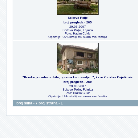
Scitovo Polje
broj pregleda - 265
29.08.2007
Scitovo Polje, Fojnica
Foto: Hazim Cukle
Opsirnije: U Australiji mu skoro sva familija
"Kcerka je nedavno bila, oprema kucu ovdje...", kaze Zorislav Cvjetkovic
broj pregleda - 259
29.08.2007
Scitovo Polje, Fojnica
Foto: Hazim Cukle
Opsirnije: U Australiji mu skoro sva familija
broj slika - 7 broj strana - 1