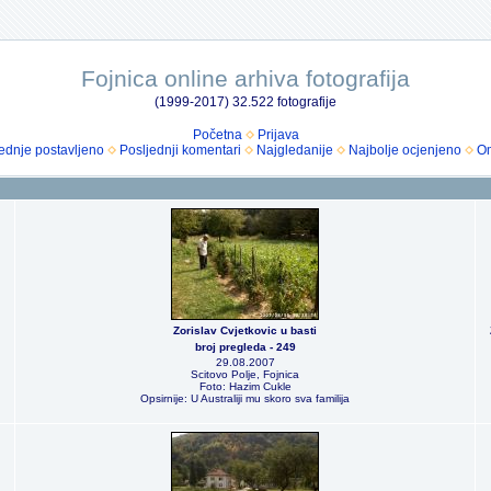
Fojnica online arhiva fotografija
(1999-2017) 32.522 fotografije
Početna
Prijava
ednje postavljeno
Posljednji komentari
Najgledanije
Najbolje ocjenjeno
Om
Zorislav Cvjetkovic u basti
broj pregleda - 249
29.08.2007
Scitovo Polje, Fojnica
Foto: Hazim Cukle
Opsirnije: U Australiji mu skoro sva familija