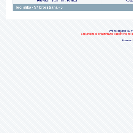
Restoran "Stari mlin", Fojnica
Resto
broj slika - 57 broj strana - 5
Sve fotografije su v
Zabranjeno je preuzimanje i korištenje fot
Powered