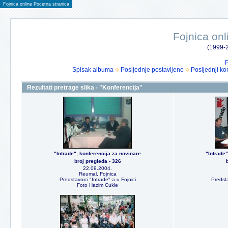
Fojnica online Pocetna stranica
Fojnica onl
(1999-2
P
Spisak albuma
Posljednje postavljeno
Posljednji ko
Rezultati pretrage slika - "Konferencija"
"Intrade", konferencija za novinare
"Intrade"
broj pregleda - 326
22.09.2004.
Reumal, Fojnica
Predstavnici "Intrade"-a u Fojnici
Predsta
Foto Hazim Cukle