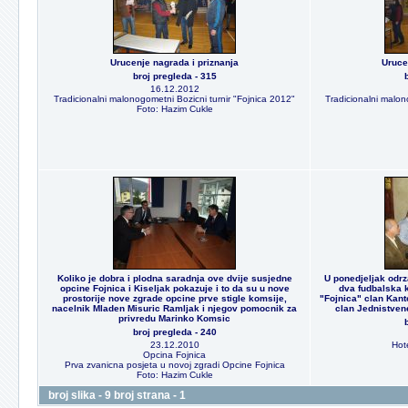
Urucenje nagrada i priznanja
Uruce
broj pregleda - 315
16.12.2012
Tradicionalni malonogometni Bozicni turnir "Fojnica 2012"
Tradicionalni malon
Foto: Hazim Cukle
Koliko je dobra i plodna saradnja ove dvije susjedne
U ponedjeljak odrz
opcine Fojnica i Kiseljak pokazuje i to da su u nove
dva fudbalska k
prostorije nove zgrade opcine prve stigle komsije,
"Fojnica" clan Kant
nacelnik Mladen Misuric Ramljak i njegov pomocnik za
clan Jednistven
privredu Marinko Komsic
broj pregleda - 240
23.12.2010
Hote
Opcina Fojnica
Prva zvanicna posjeta u novoj zgradi Opcine Fojnica
Foto: Hazim Cukle
broj slika - 9 broj strana - 1