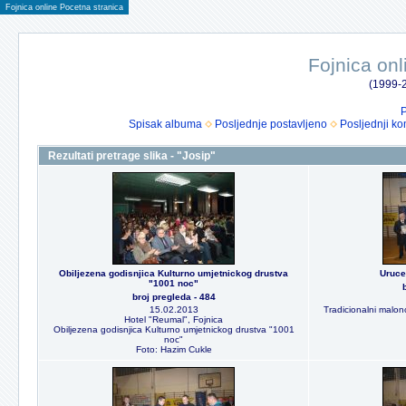
Fojnica online Pocetna stranica
Fojnica onl
(1999-2
P
Spisak albuma
Posljednje postavljeno
Posljednji ko
Rezultati pretrage slika - "Josip"
Obiljezena godisnjica Kulturno umjetnickog drustva
Uruce
"1001 noc"
broj pregleda - 484
15.02.2013
Tradicionalni malon
Hotel "Reumal", Fojnica
Obiljezena godisnjica Kulturno umjetnickog drustva "1001
noc"
Foto: Hazim Cukle