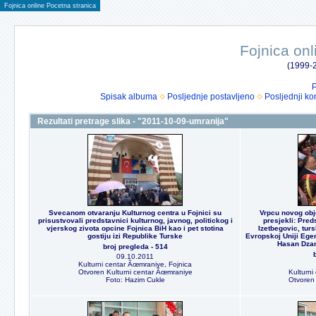
Fojnica online Pocetna stranica
Fojnica onl
(1999-2
P
Spisak albuma
Posljednje postavljeno
Posljednji ko
Rezultati pretrage slika - "2011-10-09-umranija"
Svecanom otvaranju Kulturnog centra u Fojnici su
Vrpcu novog obje
prisustvovali predstavnici kulturnog, javnog, politickog i
presjekli: Pred
vjerskog zivota opcine Fojnica BiH kao i pet stotina
Izetbegovic, turs
gostiju izi Republike Turske
Evropskoj Uniji Ege
Hasan Dzan
broj pregleda - 514
09.10.2011
Kulturni centar Ãœmraniye, Fojnica
Otvoren Kulturni centar Ãœmraniye
Kulturni
Foto: Hazim Cukle
Otvoren 