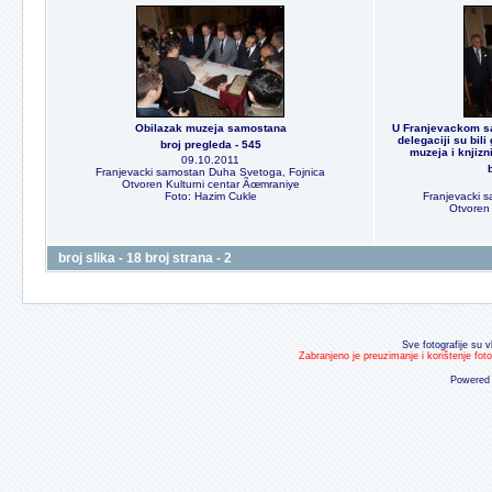
Obilazak muzeja samostana
U Franjevackom sa
delegaciji su bili
broj pregleda - 545
muzeja i knjiz
09.10.2011
Franjevacki samostan Duha Svetoga, Fojnica
Otvoren Kulturni centar Ãœmraniye
Foto: Hazim Cukle
Franjevacki 
Otvoren 
broj slika - 18 broj strana - 2
Sve fotografije su v
Zabranjeno je preuzimanje i korištenje fot
Powered