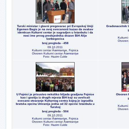
Turski ministar i glavni pregovarac pri Evropskoj Uniji
Gradonacelnik 
Egemen Bagis je na ovoj svecanosti kazao da ovakav
identican Kulturni centar je sagradjen u Istanbulu i da
nosi ime prvog predsjednika drzave BiH Alije
Kulturni
Izetbegovica
Otvoren 
broj pregleda - 458
09.10.2011
Kulturni centar Ãœmraniye, Fojnica
Otvoren Kulturni centar Ãœmraniye
Foto: Hazim Cukle
U Fojnici je prisustvo nekoliko hiljada gradjana Fojnice
Otvoren 
kao i gostiju iz drugih mjesta BiH koji su uvelicali
svecano otvaranje Kulturnog centra kojeg je izgradila
bratska opcina Umranija jedna od 32 opcine Istanbula u
Kulturni
Turskoj
Otvoren 
broj pregleda - 504
09.10.2011
Kulturni centar Ãœmraniye, Fojnica
Otvoren Kulturni centar Ãœmraniye
Foto: Hazim Cukle