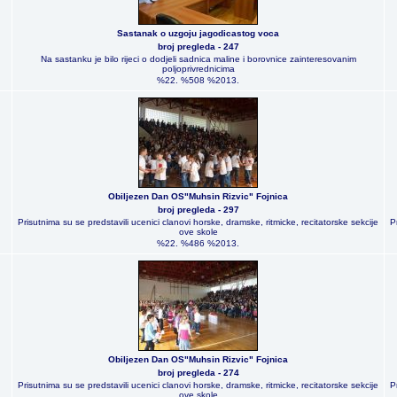
Sastanak o uzgoju jagodicastog voca
broj pregleda - 247
Na sastanku je bilo rijeci o dodjeli sadnica maline i borovnice zainteresovanim
poljoprivrednicima
%22. %508 %2013.
Obiljezen Dan OS"Muhsin Rizvic" Fojnica
broj pregleda - 297
Prisutnima su se predstavili ucenici clanovi horske, dramske, ritmicke, recitatorske sekcije
P
ove skole
%22. %486 %2013.
Obiljezen Dan OS"Muhsin Rizvic" Fojnica
broj pregleda - 274
Prisutnima su se predstavili ucenici clanovi horske, dramske, ritmicke, recitatorske sekcije
P
ove skole