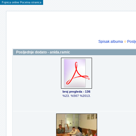
Fojnica online Pocetna stranica
Spisak albuma
Poslj
Posljednje dodato - anida.ramic
broj pregleda - 136
%23. %567 %2013.