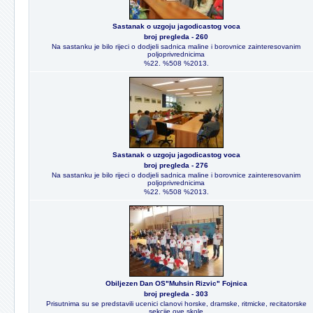
Sastanak o uzgoju jagodicastog voca
broj pregleda - 260
Na sastanku je bilo rijeci o dodjeli sadnica maline i borovnice zainteresovanim
poljoprivrednicima
%22. %508 %2013.
Sastanak o uzgoju jagodicastog voca
broj pregleda - 276
Na sastanku je bilo rijeci o dodjeli sadnica maline i borovnice zainteresovanim
poljoprivrednicima
%22. %508 %2013.
Obiljezen Dan OS"Muhsin Rizvic" Fojnica
broj pregleda - 303
Prisutnima su se predstavili ucenici clanovi horske, dramske, ritmicke, recitatorske
sekcije ove skole