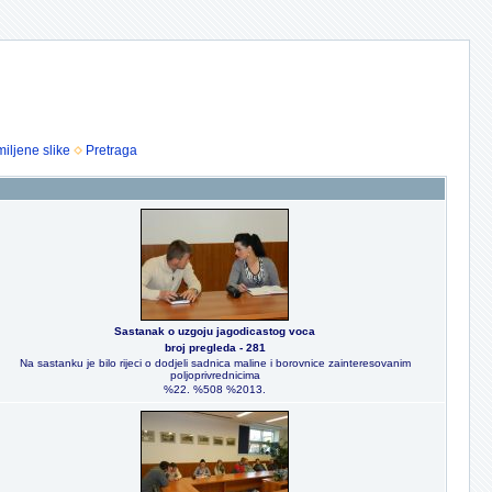
iljene slike
Pretraga
Sastanak o uzgoju jagodicastog voca
broj pregleda - 281
Na sastanku je bilo rijeci o dodjeli sadnica maline i borovnice zainteresovanim
poljoprivrednicima
%22. %508 %2013.