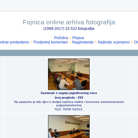
Fojnica online arhiva fotografija
(1999-2017) 32.522 fotografije
Početna
Prijava
ednje postavljeno
Posljednji komentari
Najgledanije
Najbolje ocjenjeno
Om
Sastanak o uzgoju jagodicastog voca
broj pregleda - 253
Na sastanku je bilo rijeci o dodjeli sadnica maline i borovnice zainteresovanim
poljoprivrednicima
%22. %508 %2013.