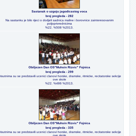
Sastanak o uzgoju jagodicastog voca
broj pregleda - 282
Na sastanku je bilo rijeci o dodjeli sadnica maline i borovnice zainteresovanim
poljoprivrednicima
%22. %508 %2013.
Obiljezen Dan OS"Muhsin Rizvic" Fojnica
broj pregleda - 299
risutnima su se predstavili ucenici clanovi horske, dramske, ritmicke, recitatorske sekcije
ove skole
%22. %486 %2013.
Obiljezen Dan OS"Muhsin Rizvic" Fojnica
broj pregleda - 335
risutnima su se predstavili ucenici clanovi horske, dramske, ritmicke, recitatorske sekcije
ove skole