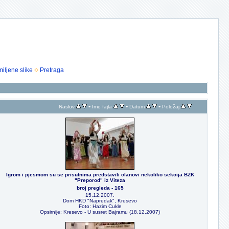
iljene slike
Pretraga
•
•
•
Naslov
Ime fajla
Datum
Položaj
Igrom i pjesmom su se prisutnima predstavili clanovi nekoliko sekcija BZK
"Preporod" iz Viteza
broj pregleda - 165
15.12.2007.
Dom HKD "Napredak", Kresevo
Foto: Hazim Cukle
Opsirnije: Kresevo - U susret Bajramu (18.12.2007)