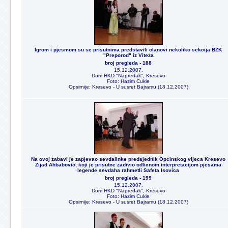
Igrom i pjesmom su se prisutnima predstavili clanovi nekoliko sekcija BZK
"Preporod" iz Viteza
broj pregleda - 188
15.12.2007.
Dom HKD "Napredak", Kresevo
Foto: Hazim Cukle
Opsirnije: Kresevo - U susret Bajramu (18.12.2007)
Na ovoj zabavi je zapjevao sevdalinke predsjednik Opcinskog vijeca Kresevo
Zijad Ahbabovic, koji je prisutne zadivio odlicnom interpretacijom pjesama
legende sevdaha rahmetli Safeta Isovica
broj pregleda - 199
15.12.2007.
Dom HKD "Napredak", Kresevo
Foto: Hazim Cukle
Opsirnije: Kresevo - U susret Bajramu (18.12.2007)