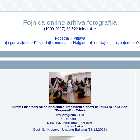
Fojnica online arhiva fotografija
(1999-2017) 32.522 fotografije
Početna
Prijava
ednje postavljeno
Posljednji komentari
Najgledanije
Najbolje ocjenjeno
Om
Igrom i pjesmom su se prisutnima predstavili clanovi nekoliko sekcija BZK
"Preporod" iz Viteza
broj pregleda - 195
15.12.2007.
Dom HKD "Napredak", Kresevo
Foto: Hazim Cukle
Opsirnije: Kresevo - U susret Bajramu (18.12.2007)