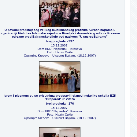
U povodu predstojeceg velikog muslimanskog praznika Kurban bajrama u
organizaciji Medzlisa Islamske zajednice Kiseljak i dzematskog odbora Kresevo
odrzano pred Bajramsko sijelo pod nazivom "U susret Bajramu"
broj pregleda - 237
15.12.2007.
Dom HKD "Napredak", Kresevo
Foto: Hazim Cukle
Opsirnije: Kresevo - U susret Bajramu (18.12.2007)
Igrom i pjesmom su se prisutnima predstavili clanovi nekoliko sekcija BZK
"Preporod" iz Viteza
broj pregleda - 176
15.12.2007.
Dom HKD "Napredak", Kresevo
Foto: Hazim Cukle
Opsirnije: Kresevo - U susret Bajramu (18.12.2007)