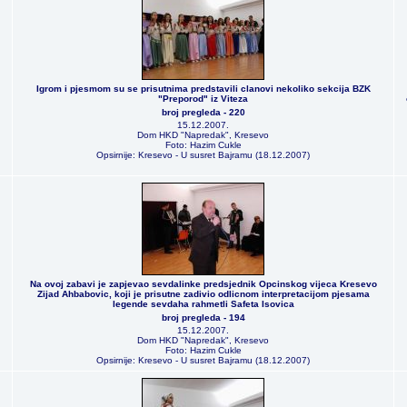
Igrom i pjesmom su se prisutnima predstavili clanovi nekoliko sekcija BZK
"Preporod" iz Viteza
broj pregleda - 220
15.12.2007.
Dom HKD "Napredak", Kresevo
Foto: Hazim Cukle
Opsirnije: Kresevo - U susret Bajramu (18.12.2007)
Na ovoj zabavi je zapjevao sevdalinke predsjednik Opcinskog vijeca Kresevo
Zijad Ahbabovic, koji je prisutne zadivio odlicnom interpretacijom pjesama
legende sevdaha rahmetli Safeta Isovica
broj pregleda - 194
15.12.2007.
Dom HKD "Napredak", Kresevo
Foto: Hazim Cukle
Opsirnije: Kresevo - U susret Bajramu (18.12.2007)