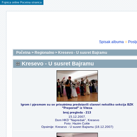
Fojnica online Pocetna stranica
Spisak albuma
Poslj
Početna
>
Regionalno
>
Kresevo - U susret Bajramu
Kresevo - U susret Bajramu
Igrom i pjesmom su se prisutnima predstavili clanovi nekoliko sekcija BZK
"Preporod" iz Viteza
broj pregleda - 213
15.12.2007.
Dom HKD "Napredak", Kresevo
Foto: Hazim Cukle
Opsirnije: Kresevo - U susret Bajramu (18.12.2007)