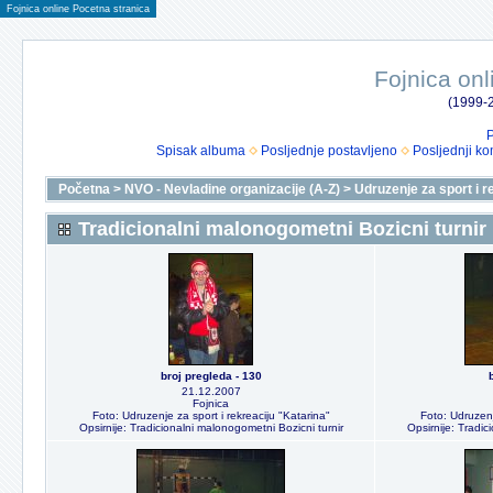
Fojnica online Pocetna stranica
Fojnica onl
(1999-2
P
Spisak albuma
Posljednje postavljeno
Posljednji ko
Početna
>
NVO - Nevladine organizacije (A-Z)
>
Udruzenje za sport i r
Tradicionalni malonogometni Bozicni turnir
broj pregleda - 130
21.12.2007
Fojnica
Foto: Udruzenje za sport i rekreaciju "Katarina"
Foto: Udruzenj
Opsirnije: Tradicionalni malonogometni Bozicni turnir
Opsirnije: Tradic