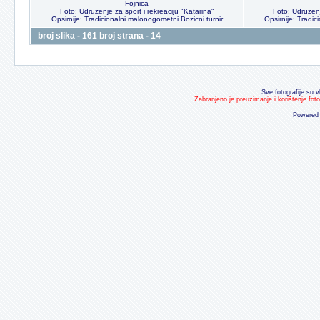
Fojnica
Foto: Udruzenje za sport i rekreaciju "Katarina"
Foto: Udruzenj
Opsirnije: Tradicionalni malonogometni Bozicni turnir
Opsirnije: Tradic
broj slika - 161 broj strana - 14
Sve fotografije su v
Zabranjeno je preuzimanje i korištenje fot
Powered