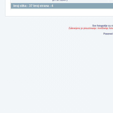
broj slika - 37 broj strana - 4
Sve fotografije su v
Zabranjeno je preuzimanje i korištenje fot
Powered