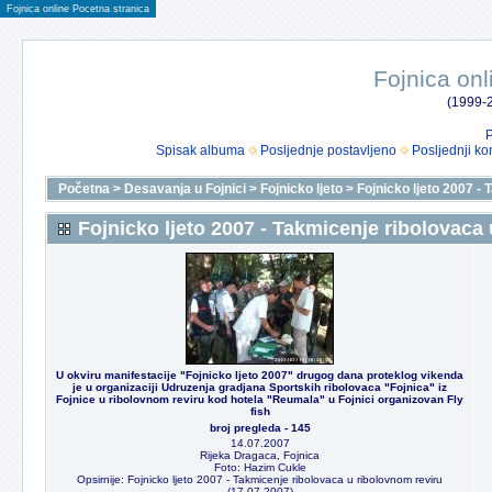
Fojnica online Pocetna stranica
Fojnica onl
(1999-2
P
Spisak albuma
Posljednje postavljeno
Posljednji ko
Početna
>
Desavanja u Fojnici
>
Fojnicko ljeto
>
Fojnicko ljeto 2007 -
Fojnicko ljeto 2007 - Takmicenje ribolovaca
U okviru manifestacije "Fojnicko ljeto 2007" drugog dana proteklog vikenda
je u organizaciji Udruzenja gradjana Sportskih ribolovaca "Fojnica" iz
Fojnice u ribolovnom reviru kod hotela "Reumala" u Fojnici organizovan Fly
fish
broj pregleda - 145
14.07.2007
Rijeka Dragaca, Fojnica
Foto: Hazim Cukle
Opsirnije: Fojnicko ljeto 2007 - Takmicenje ribolovaca u ribolovnom reviru
(17.07.2007)