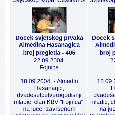
Svjetskog Kupa. Cestitamo!
Svjetskog
Docek svjetskog prvaka
Docek s
Almedina Hasanagica
Almedi
broj pregleda - 405
broj 
22.09.2004.
2
Fojnica
18.09.2004. - Almedin
18.09.
Hasanagic,
H
dvadesetcetverogodisnji
dvadese
mladic, clan KBV "Fojnica",
mladic, c
na jucer zavrsenom
na ju