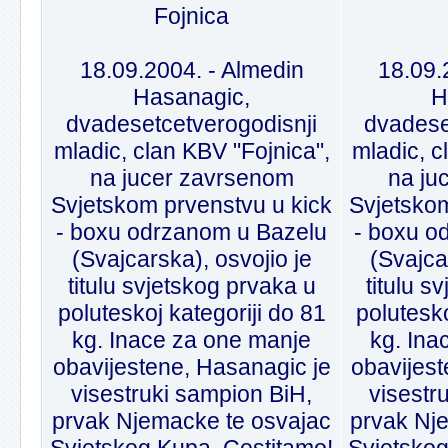
Fojnica
18.09.2004. - Almedin
18.09.
Hasanagic,
H
dvadesetcetverogodisnji
dvadese
mladic, clan KBV "Fojnica",
mladic, c
na jucer zavrsenom
na ju
Svjetskom prvenstvu u kick
Svjetskom
- boxu odrzanom u Bazelu
- boxu o
(Svajcarska), osvojio je
(Svajca
titulu svjetskog prvaka u
titulu s
poluteskoj kategoriji do 81
polutesko
kg. Inace za one manje
kg. Ina
obavijestene, Hasanagic je
obavijest
visestruki sampion BiH,
visestr
prvak Njemacke te osvajac
prvak Nj