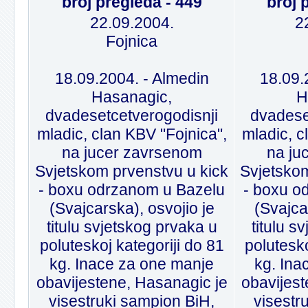
broj pregleda - 449
broj 
22.09.2004.
2
Fojnica
18.09.2004. - Almedin
18.09.
Hasanagic,
H
dvadesetcetverogodisnji
dvadese
mladic, clan KBV "Fojnica",
mladic, c
na jucer zavrsenom
na ju
Svjetskom prvenstvu u kick
Svjetskom
- boxu odrzanom u Bazelu
- boxu o
(Svajcarska), osvojio je
(Svajca
titulu svjetskog prvaka u
titulu s
poluteskoj kategoriji do 81
polutesko
kg. Inace za one manje
kg. Ina
obavijestene, Hasanagic je
obavijest
visestruki sampion BiH,
visestr