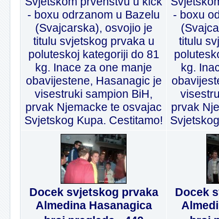
Svjetskom prvenstvu u kick
Svjetskom
- boxu odrzanom u Bazelu
- boxu o
(Svajcarska), osvojio je
(Svajca
titulu svjetskog prvaka u
titulu s
poluteskoj kategoriji do 81
polutesko
kg. Inace za one manje
kg. Ina
obavijestene, Hasanagic je
obavijest
visestruki sampion BiH,
visestr
prvak Njemacke te osvajac
prvak Nj
Svjetskog Kupa. Cestitamo!
Svjetskog
Docek svjetskog prvaka
Docek s
Almedina Hasanagica
Almedi