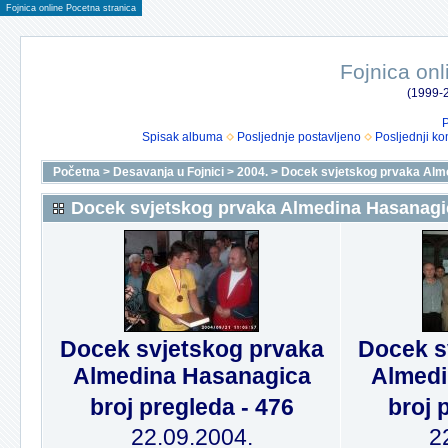
Fojnica online Pocetna stranica
Fojnica onl
(1999-2
P
Spisak albuma
Posljednje postavljeno
Posljednji ko
Početna
>
Desavanja u Fojnici
>
2004.
>
Docek svjetskog prvaka Alm
Docek svjetskog prvaka Almedina Hasanagi
Docek svjetskog prvaka
Docek s
Almedina Hasanagica
Almedi
broj pregleda - 476
broj 
22.09.2004.
2