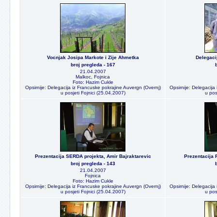
Vocnjak Josipa Markote i Zije Ahmetka
Delegaci
broj pregleda - 167
21.04.2007
Malkoc, Fojnica
Foto: Hazim Cukle
Opsirnije: Delegacija iz Francuske pokrajine Auvergn (Overnj)
Opsirnije: Delegacija
u posjeti Fojnici (25.04.2007)
u pos
Prezentacija SERDA projekta, Amir Bajraktarevic
Prezentacija 
broj pregleda - 143
21.04.2007
Fojnica
Foto: Hazim Cukle
Opsirnije: Delegacija iz Francuske pokrajine Auvergn (Overnj)
Opsirnije: Delegacija
u posjeti Fojnici (25.04.2007)
u pos