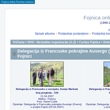
Fojnica online Pocetna stranica
Fojnica onl
(1999-2
P
Spisak albuma
Posljednje postavljeno
Posljednji ko
Početna
>
NVO - Nevladine organizacije (A-Z)
>
Caritas Fojnica
>
Dele
Delegacija iz Francuske pokrajine Auvergn (
Fojnici
Delegacija iz Francuske u vocnjaku Josipe Markote
Delegacija iz Fr
broj pregleda - 154
21.04.2007
Malkoc, Fojnica
Foto: Hazim Cukle
Opsirnije: Delegacija iz Francuske pokrajine Auvergn (Overnj)
Opsirnije: Delegacija
u posjeti Fojnici (25.04.2007)
u pos