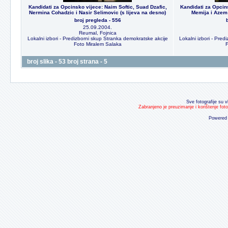
Kandidati za Opcinsko vijece: Naim Softic, Suad Dzafic,
Kandidati za Opcin
Nermina Cohadzic i Nasir Selimovic (s lijeva na desno)
Memija i Azem 
broj pregleda - 556
25.09.2004.
Reumal, Fojnica
Lokalni izbori - Predizborni skup Stranka demokratske akcije
Lokalni izbori - Pre
Foto Miralem Salaka
F
broj slika - 53 broj strana - 5
Sve fotografije su v
Zabranjeno je preuzimanje i korištenje fot
Powered