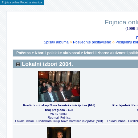
Fojnica online Pocetna stranica
Fojnica onl
(1999-2
P
Spisak albuma
Posljednje postavljeno
Posljednji ko
Početna
>
Izbori i politicke aktivnosti
>
Izbori i izborne aktivnosti polit
Lokalni izbori 2004.
Predizborni skup Nove hrvatske inicijative (NHI)
Predsjednik Kant
broj pregleda - 468
26.09.2004.
Reumal, Fojnica
Lokalni izbori - Predizborni skup Nove hrvatske inicijative (NHI)
Lokalni izbori - Prediz