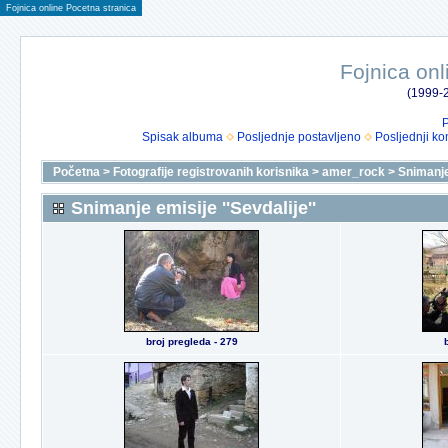
Fojnica online Pocetna stranica
Fojnica onl
(1999-2
P
Spisak albuma
Posljednje postavljeno
Posljednji ko
Početna
>
Fotografije registrovanih korisnika
>
amer_rock
>
Snimanje 
Snimanje emisije ''Sevdalije''
broj pregleda - 279