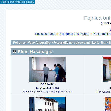
Fojnica online Pocetna stranica
Fojnica onl
(1999-2
P
Spisak albuma
Posljednje postavljeno
Posljednji ko
Početna
>
Vase fotografije
>
Fotografije neregistrovanih korisnika
>
E
Eldin Hasanagic
OC "Stella"
broj pregleda - 814
Renoviranje i otvaranje prostorija kod Suda
Renoviranje 