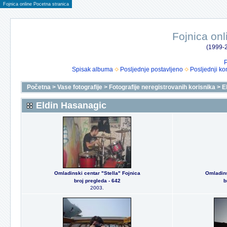
Fojnica online Pocetna stranica
Fojnica onl
(1999-2
P
Spisak albuma
Posljednje postavljeno
Posljednji ko
Početna
>
Vase fotografije
>
Fotografije neregistrovanih korisnika
>
E
Eldin Hasanagic
Omladinski centar "Stella" Fojnica
Omladins
broj pregleda - 642
b
2003.