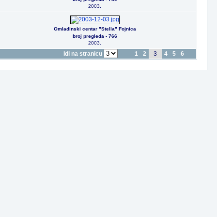
2003.
Omladinski centar "Stella" Fojnica
broj pregleda - 766
2003.
Idi na stranicu
1
2
3
4
5
6