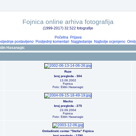
Fojnica online arhiva fotografija
(1999-2017) 32.522 fotografije
Početna
Prijava
sljednje postavljeno
Posljednji komentari
Najgledanije
Najbolje ocjenjeno
Omilj
ldin Hasanagic
Ruze
broj pregleda - 304
13.06.2002
Fojnica
Foto: Eldin Hasanagic
Macka
broj pregleda - 275
23.09.2004
Fojnica
Foto: Eldin Hasanagic
Omladinski centar "Stella" Fojnica
broj pregleda - 1290