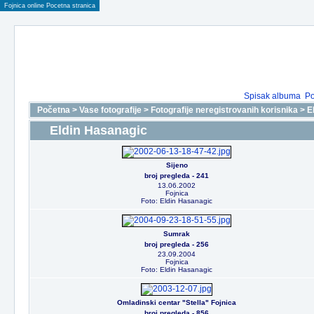
Fojnica online Pocetna stranica
Spisak albuma
Po
Početna
>
Vase fotografije
>
Fotografije neregistrovanih korisnika
>
E
Eldin Hasanagic
Sijeno
broj pregleda - 241
13.06.2002
Fojnica
Foto: Eldin Hasanagic
Sumrak
broj pregleda - 256
23.09.2004
Fojnica
Foto: Eldin Hasanagic
Omladinski centar "Stella" Fojnica
broj pregleda - 856