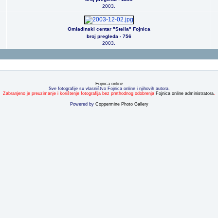
2003.
Omladinski centar "Stella" Fojnica
broj pregleda - 756
2003.
Fojnica online
Sve fotografije su vlasništvo Fojnica online i njihovih autora.
Zabranjeno je preuzimanje i korištenje fotografija bez prethodnog odobrenja
Fojnica online administratora
.
Powered by
Coppermine Photo Gallery