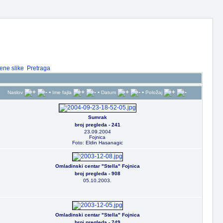
ene slike
Pretraga
•
•
•
Naslov
Ime fajla
Datum
Položaj
Sumrak
broj pregleda - 241
23.09.2004
Fojnica
Foto: Eldin Hasanagic
Omladinski centar "Stella" Fojnica
broj pregleda - 908
05.10.2003.
Omladinski centar "Stella" Fojnica
broj pregleda - 749