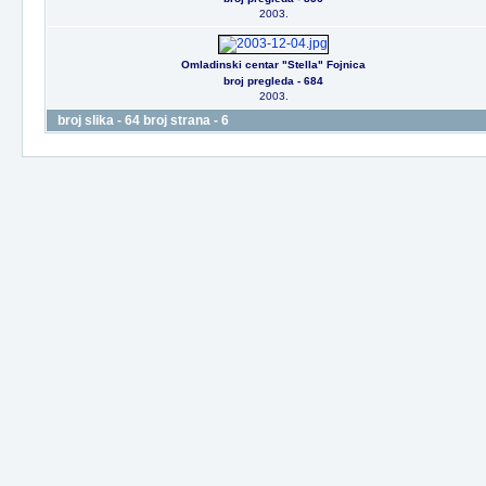
2003.
Omladinski centar "Stella" Fojnica
broj pregleda - 684
2003.
broj slika - 64 broj strana - 6