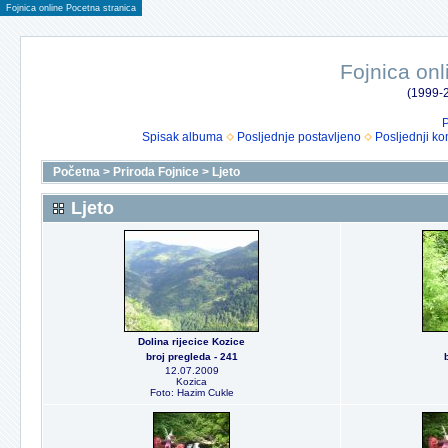
Fojnica online Pocetna stranica
Fojnica onl
(1999-2
P
Spisak albuma
Posljednje postavljeno
Posljednji ko
Početna
>
Priroda Fojnice
>
Ljeto
Ljeto
Dolina rijecice Kozice
broj pregleda - 241
12.07.2009
Kozica
Foto: Hazim Cukle