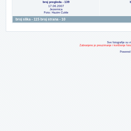
broj pregleda - 139
17.06.2007
Jezernica
Foto: Hazim Cukle
broj slika - 115 broj strana - 10
Sve fotografije su v
Zabranjeno je preuzimanje i korištenje fot
Powered