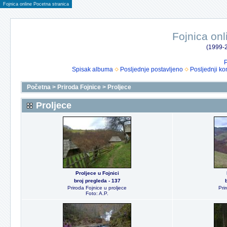
Fojnica online Pocetna stranica
Fojnica onl
(1999-2
P
Spisak albuma
Posljednje postavljeno
Posljednji ko
Početna
>
Priroda Fojnice
>
Proljece
Proljece
Proljece u Fojnici
broj pregleda - 137
Priroda Fojnice u proljece
Pri
Foto: A.P.