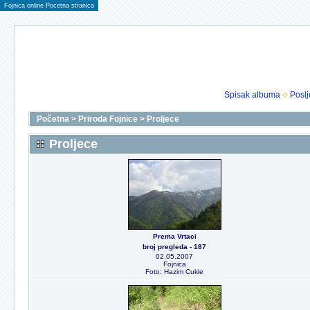
Fojnica online Pocetna stranica
Spisak albuma
Poslj
Početna
>
Priroda Fojnice
>
Proljece
Proljece
Prema Vrtaci
broj pregleda - 187
02.05.2007
Fojnica
Foto: Hazim Cukle