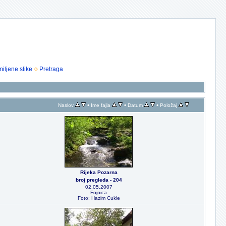
iljene slike
Pretraga
•
•
•
Naslov
Ime fajla
Datum
Položaj
Rijeka Pozarna
broj pregleda - 204
02.05.2007
Fojnica
Foto: Hazim Cukle