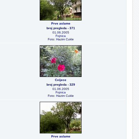
Prve aslame
broj pregleda - 371
01.06.2005
Fojnica
Foto: Hazim Cukle
Cvijece
broj pregleda - 329
01.06.2005
Fojnica
Foto: Hazim Cukle
Prve aslame