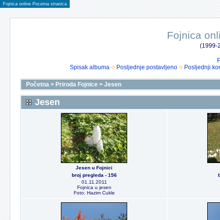
Fojnica online Pocetna stranica
Fojnica onl
(1999-2
P
Spisak albuma
Posljednje postavljeno
Posljednji ko
Početna
>
Priroda Fojnice
>
Jesen
Jesen
Jesen u Fojnici
broj pregleda - 156
01.11.2011
Fojnica u jesen
Foto: Hazim Cukle