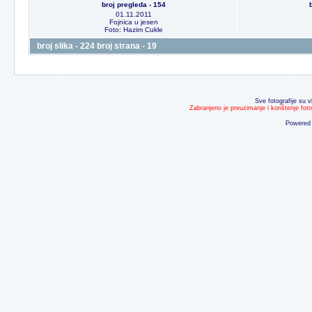
broj pregleda - 154
01.11.2011
Fojnica u jesen
Foto: Hazim Cukle
broj slika - 224 broj strana - 19
Sve fotografije su v
Zabranjeno je preuzimanje i korištenje fot
Powered