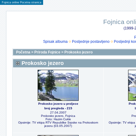
Fojnica online Pocetna stranica
Fojnica onl
(1999-2
P
Spisak albuma
Posljednje postavljeno
Posljednji ko
Početna
>
Priroda Fojnice
>
Prokosko jezero
Prokosko jezero
Prokosko jezero u proljece
Prok
broj pregleda - 215
27.04.2007
Prokosko jezero, Fojnica
Pro
Foto: Hazim Cukle
Opsirnije: TV ekipa RTV Republike Srpske na Prokoskom
Opsirnije: TV ekip
jezeru (03.05.2007)