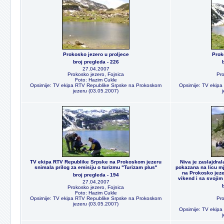
Prokosko jezero u proljece
Prok
broj pregleda - 226
27.04.2007
Prokosko jezero, Fojnica
Pro
Foto: Hazim Cukle
Opsirnije: TV ekipa RTV Republike Srpske na Prokoskom
Opsirnije: TV ekip
jezeru (03.05.2007)
TV ekipa RTV Republike Srpske na Prokoskom jezeru
Niva je zaslajdra
snimala prilog za emisiju o turizmu "Turizam plus"
pokazana na licu mj
na Prokosko jeze
broj pregleda - 194
vikend i sa svojim
27.04.2007
Prokosko jezero, Fojnica
Foto: Hazim Cukle
Opsirnije: TV ekipa RTV Republike Srpske na Prokoskom
Pro
jezeru (03.05.2007)
Opsirnije: TV ekip