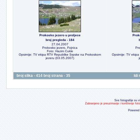
Prokosko jezero u proljece
Prok
broj pregleda - 184
27.04.2007
Prokosko jezero, Fojnica
Pro
Foto: Hazim Cukle
Opsirnije: TV ekipa RTV Republike Srpske na Prokoskom
Opsirnije: TV ekip
jezeru (03.05.2007)
broj slika - 414 broj strana - 35
Idi
Sve fotografije su v
Zabranjeno je preuzimanje i korištenje fot
Powered