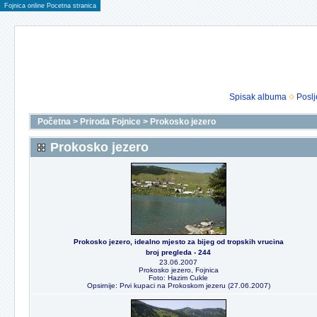
Fojnica online Pocetna stranica
Spisak albuma
Poslj
Početna
>
Priroda Fojnice
>
Prokosko jezero
Prokosko jezero
Prokosko jezero, idealno mjesto za bijeg od tropskih vrucina
broj pregleda - 244
23.06.2007
Prokosko jezero, Fojnica
Foto: Hazim Cukle
Opsirnije: Prvi kupaci na Prokoskom jezeru (27.06.2007)