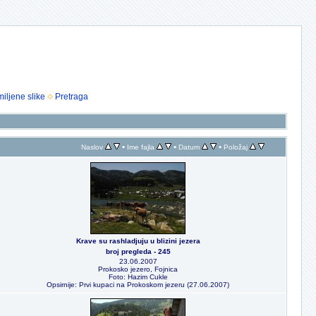
iljene slike
Pretraga
•
•
•
Naslov
Ime fajla
Datum
Položaj
Krave su rashladjuju u blizini jezera
broj pregleda - 245
23.06.2007
Prokosko jezero, Fojnica
Foto: Hazim Cukle
Opsirnije: Prvi kupaci na Prokoskom jezeru (27.06.2007)