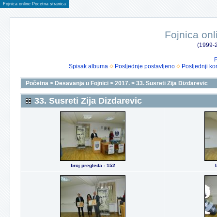
Fojnica online Pocetna stranica
Fojnica onl
(1999-2
P
Spisak albuma
Posljednje postavljeno
Posljednji ko
Početna
>
Desavanja u Fojnici
>
2017.
>
33. Susreti Zija Dizdarevic
33. Susreti Zija Dizdarevic
broj pregleda - 152