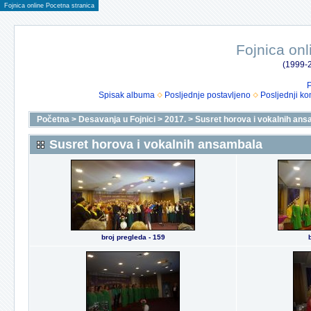
Fojnica online Pocetna stranica
Fojnica onl
(1999-2
P
Spisak albuma
Posljednje postavljeno
Posljednji ko
Početna
>
Desavanja u Fojnici
>
2017.
>
Susret horova i vokalnih an
Susret horova i vokalnih ansambala
broj pregleda - 159