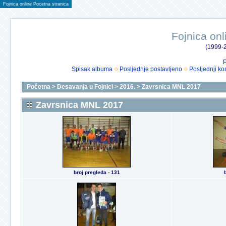
Fojnica online Pocetna stranica
Fojnica onl
(1999-2
P
Spisak albuma
Posljednje postavljeno
Posljednji ko
Početna
>
Desavanja u Fojnici
>
2016.
>
Zavrsnica MNL 2017
Zavrsnica MNL 2017
broj pregleda - 131