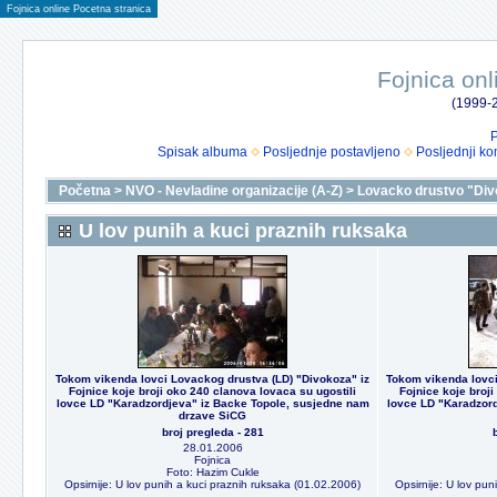
Fojnica online Pocetna stranica
Fojnica onl
(1999-2
P
Spisak albuma
Posljednje postavljeno
Posljednji ko
Početna
>
NVO - Nevladine organizacije (A-Z)
>
Lovacko drustvo "Div
U lov punih a kuci praznih ruksaka
Tokom vikenda lovci Lovackog drustva (LD) "Divokoza" iz
Tokom vikenda lovci
Fojnice koje broji oko 240 clanova lovaca su ugostili
Fojnice koje broji
lovce LD "Karadzordjeva" iz Backe Topole, susjedne nam
lovce LD "Karadzord
drzave SiCG
broj pregleda - 281
28.01.2006
Fojnica
Foto: Hazim Cukle
Opsirnije: U lov punih a kuci praznih ruksaka (01.02.2006)
Opsirnije: U lov pu