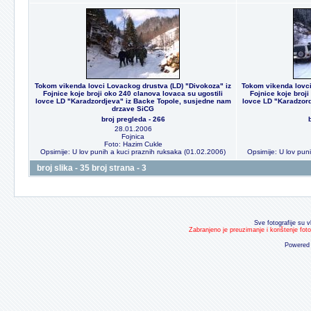
Tokom vikenda lovci Lovackog drustva (LD) "Divokoza" iz
Tokom vikenda lovci
Fojnice koje broji oko 240 clanova lovaca su ugostili
Fojnice koje broji
lovce LD "Karadzordjeva" iz Backe Topole, susjedne nam
lovce LD "Karadzord
drzave SiCG
broj pregleda - 266
28.01.2006
Fojnica
Foto: Hazim Cukle
Opsirnije: U lov punih a kuci praznih ruksaka (01.02.2006)
Opsirnije: U lov pu
broj slika - 35 broj strana - 3
Sve fotografije su v
Zabranjeno je preuzimanje i korištenje fot
Powered