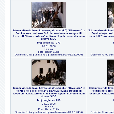
Tokom vikenda lovci Lovackog drustva (LD) "Divokoza" iz
Tokom vikenda lovci
Fojnice koje broji oko 240 clanova lovaca su ugostili
Fojnice koje broji
lovce LD "Karadzordjeva" iz Backe Topole, susjedne nam
lovce LD "Karadzord
drzave SiCG
broj pregleda - 273
28.01.2006
Fojnica
Foto: Hazim Cukle
Opsirnije: U lov punih a kuci praznih ruksaka (01.02.2006)
Opsirnije: U lov pu
Tokom vikenda lovci Lovackog drustva (LD) "Divokoza" iz
Tokom vikenda lovci
Fojnice koje broji oko 240 clanova lovaca su ugostili
Fojnice koje broji
lovce LD "Karadzordjeva" iz Backe Topole, susjedne nam
lovce LD "Karadzord
drzave SiCG
broj pregleda - 255
28.01.2006
Fojnica
Foto: Hazim Cukle
Opsirnije: U lov punih a kuci praznih ruksaka (01.02.2006)
Opsirnije: U lov pu