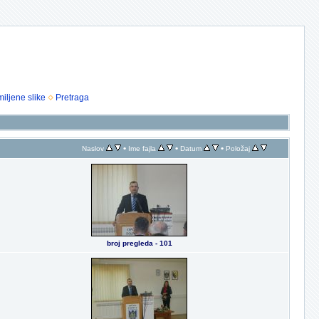
iljene slike
Pretraga
•
•
•
Naslov
Ime fajla
Datum
Položaj
broj pregleda - 101