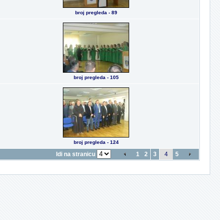
broj pregleda - 89
broj pregleda - 105
broj pregleda - 124
Idi na stranicu
1
2
3
4
5