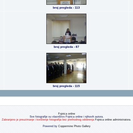
broj pregleda - 113
broj pregleda - 87
broj pregleda - 115
Fojnica online
Sve fotografije su vlasništvo Fojnica online i njihovih autora.
Zabranjeno je preuzimanje i korištenje fotografija bez prethodnog odobrenja
Fojnica online administratora
.
Powered by
Coppermine Photo Gallery