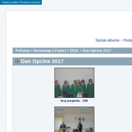
Fojnica online Pocetna stranica
Spisak albuma
Poslj
Početna
>
Desavanja u Fojnici
>
2016.
>
Dan Opcine 2017
Dan Opcine 2017
broj pregleda - 108