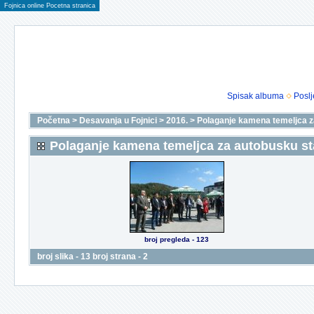
Fojnica online Pocetna stranica
Spisak albuma
Poslj
Početna
>
Desavanja u Fojnici
>
2016.
>
Polaganje kamena temeljca z
Polaganje kamena temeljca za autobusku st
broj pregleda - 123
broj slika - 13 broj strana - 2