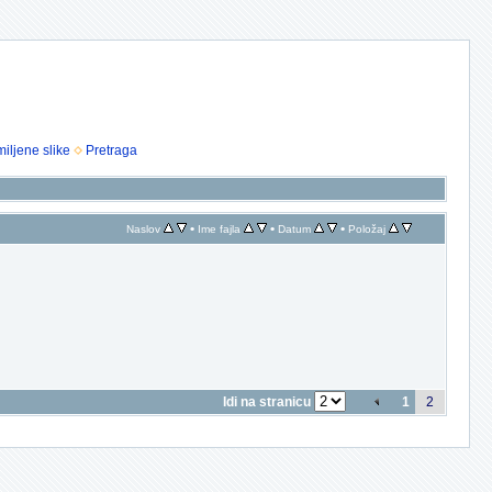
iljene slike
Pretraga
•
•
•
Naslov
Ime fajla
Datum
Položaj
Idi na stranicu
1
2