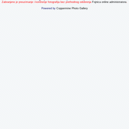
Zabranjeno je preuzimanje i korištenje fotografija bez prethodnog odobrenja
Fojnica online administratora
.
Powered by
Coppermine Photo Gallery