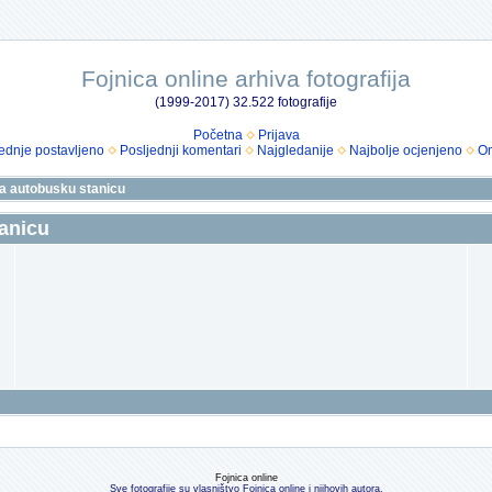
Fojnica online arhiva fotografija
(1999-2017) 32.522 fotografije
Početna
Prijava
ednje postavljeno
Posljednji komentari
Najgledanije
Najbolje ocjenjeno
Om
a autobusku stanicu
anicu
Fojnica online
Sve fotografije su vlasništvo Fojnica online i njihovih autora.