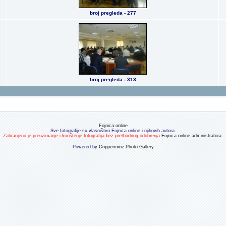
broj pregleda - 277
broj pregleda - 313
Fojnica online
Sve fotografije su vlasništvo Fojnica online i njihovih autora.
Zabranjeno je preuzimanje i korištenje fotografija bez prethodnog odobrenja
Fojnica online administratora
.
Powered by
Coppermine Photo Gallery