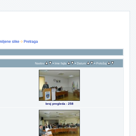
iljene slike
Pretraga
•
•
•
Naslov
Ime fajla
Datum
Položaj
broj pregleda - 258