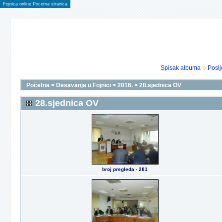
Fojnica online Pocetna stranica
Spisak albuma
Poslj
Početna
>
Desavanja u Fojnici
>
2016.
>
28.sjednica OV
28.sjednica OV
broj pregleda - 281