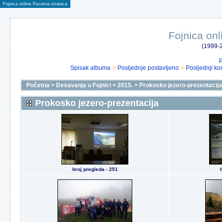
Fojnica online Pocetna stranica
Fojnica onl
(1999-2
P
Spisak albuma
Posljednje postavljeno
Posljednji ko
Početna
>
Desavanja u Fojnici
>
2015.
>
Prokosko jezero-prezentacija
Prokosko jezero-prezentacija
broj pregleda - 251