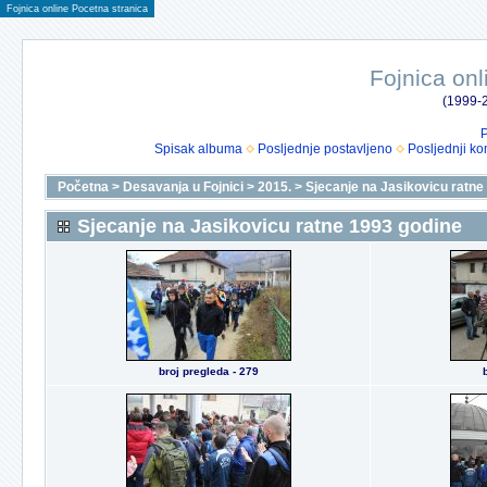
Fojnica online Pocetna stranica
Fojnica onl
(1999-2
P
Spisak albuma
Posljednje postavljeno
Posljednji ko
Početna
>
Desavanja u Fojnici
>
2015.
>
Sjecanje na Jasikovicu ratne
Sjecanje na Jasikovicu ratne 1993 godine
broj pregleda - 279