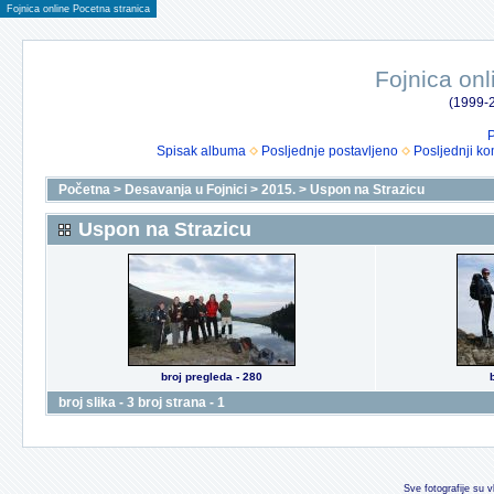
Fojnica online Pocetna stranica
Fojnica onl
(1999-2
P
Spisak albuma
Posljednje postavljeno
Posljednji ko
Početna
>
Desavanja u Fojnici
>
2015.
>
Uspon na Strazicu
Uspon na Strazicu
broj pregleda - 280
broj slika - 3 broj strana - 1
Sve fotografije su v