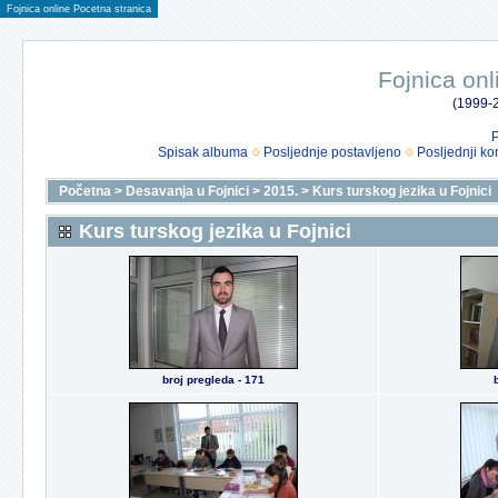
Fojnica online Pocetna stranica
Fojnica onl
(1999-2
P
Spisak albuma
Posljednje postavljeno
Posljednji ko
Početna
>
Desavanja u Fojnici
>
2015.
>
Kurs turskog jezika u Fojnici
Kurs turskog jezika u Fojnici
broj pregleda - 171