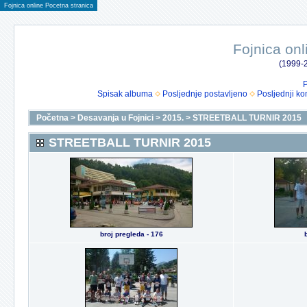
Fojnica online Pocetna stranica
Fojnica onl
(1999-2
P
Spisak albuma
Posljednje postavljeno
Posljednji ko
Početna
>
Desavanja u Fojnici
>
2015.
>
STREETBALL TURNIR 2015
STREETBALL TURNIR 2015
broj pregleda - 176