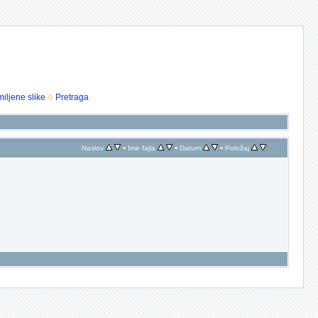
iljene slike
Pretraga
•
•
•
Naslov
Ime fajla
Datum
Položaj