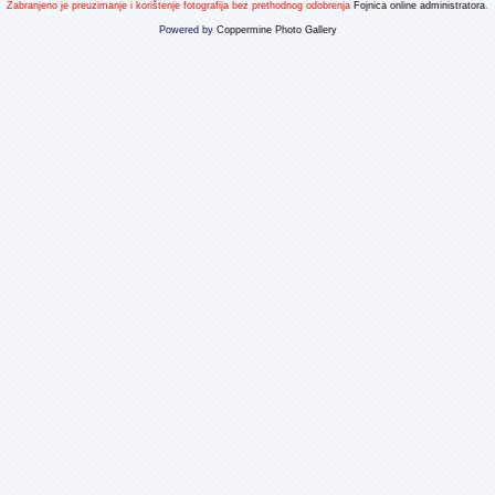
Zabranjeno je preuzimanje i korištenje fotografija bez prethodnog odobrenja
Fojnica online administratora
.
Powered by
Coppermine Photo Gallery