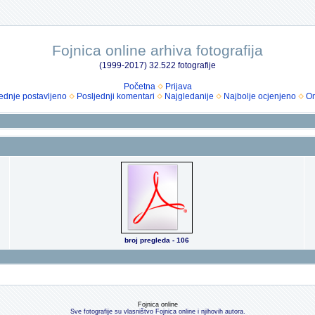
Fojnica online arhiva fotografija
(1999-2017) 32.522 fotografije
Početna
Prijava
ednje postavljeno
Posljednji komentari
Najgledanije
Najbolje ocjenjeno
Om
broj pregleda - 106
Fojnica online
Sve fotografije su vlasništvo Fojnica online i njihovih autora.