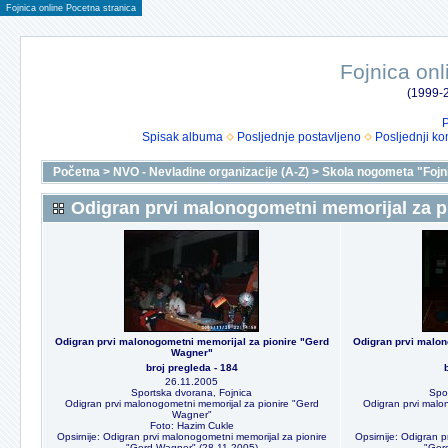
Fojnica online Pocetna stranica
Fojnica onl
(1999-2
P
Spisak albuma
Posljednje postavljeno
Posljednji ko
Početna
>
NVO - Nevladine organizacije (A-Z)
>
Skola nogometa "Fojn
Odigran prvi malonogometni memorijal za p
Odigran prvi malonogometni memorijal za pionire "Gerd
Odigran prvi malon
Wagner"
broj pregleda - 184
26.11.2005
Sportska dvorana, Fojnica
Spo
Odigran prvi malonogometni memorijal za pionire "Gerd
Odigran prvi malo
Wagner"
Foto: Hazim Cukle
Opsirnije: Odigran prvi malonogometni memorijal za pionire
Opsirnije: Odigran p
"Gerd Wagner" (28.11.2005)
"Ger