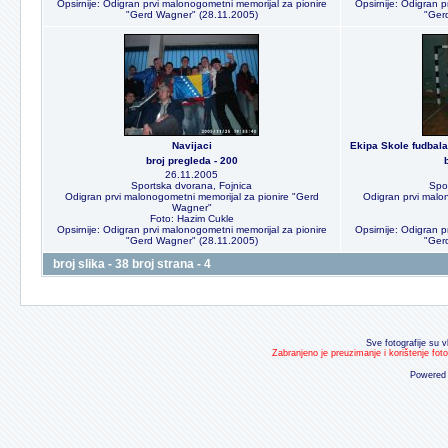
Opsirnije: Odigran prvi malonogometni memorijal za pionire
Opsirnije: Odigran p
"Gerd Wagner" (28.11.2005)
"Ger
Navijaci
Ekipa Skole fudbal
broj pregleda - 200
26.11.2005
Sportska dvorana, Fojnica
Spo
Odigran prvi malonogometni memorijal za pionire "Gerd
Odigran prvi malo
Wagner"
Foto: Hazim Cukle
Opsirnije: Odigran prvi malonogometni memorijal za pionire
Opsirnije: Odigran p
"Gerd Wagner" (28.11.2005)
"Ger
broj slika - 38 broj strana - 4
Sve fotografije su v
Zabranjeno je preuzimanje i korištenje fot
Powered