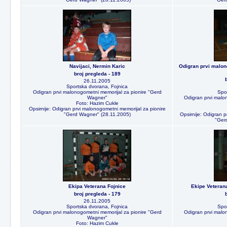
Navijaci, Nermin Karic
Odigran prvi malon
broj pregleda - 189
26.11.2005
Sportska dvorana, Fojnica
Odigran prvi malonogometni memorijal za pionire "Gerd
Spo
Wagner"
Odigran prvi malo
Foto: Hazim Cukle
Opsirnije: Odigran prvi malonogometni memorijal za pionire
"Gerd Wagner" (28.11.2005)
Opsirnije: Odigran p
"Ger
Ekipa Veterana Fojnice
Ekipe Veteran
broj pregleda - 179
26.11.2005
Sportska dvorana, Fojnica
Spo
Odigran prvi malonogometni memorijal za pionire "Gerd
Odigran prvi malo
Wagner"
Foto: Hazim Cukle