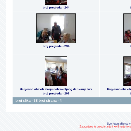
broj pregleda - 244
broj pregleda - 234
Uspjesno obavili akcju dobrovoljnog darivanja krv
Uspjesno obavili
broj pregleda - 206
broj slika - 38 broj strana - 4
Sve fotografije su v
Zabranjeno je preuzimanje i korištenje fot