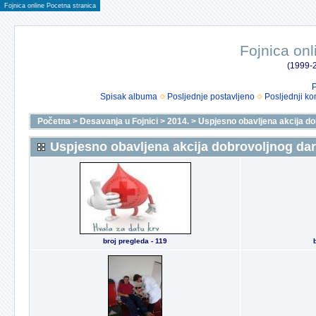
Fojnica online Pocetna stranica
Fojnica onl
(1999-2
P
Spisak albuma
Posljednje postavljeno
Posljednji ko
Početna
>
Desavanja u Fojnici
>
2014.
>
Uspjesno obavljena akcija do
Uspjesno obavljena akcija dobrovoljnog dar
broj pregleda - 119