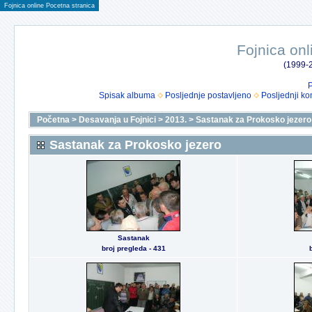
Fojnica online Pocetna stranica
Fojnica onl
(1999-2
P
Spisak albuma
Posljednje postavljeno
Posljednji ko
Početna
>
Desavanja u Fojnici
>
2013.
>
Sastanak za Prokosko jezero
Sastanak za Prokosko jezero
Sastanak
broj pregleda - 431