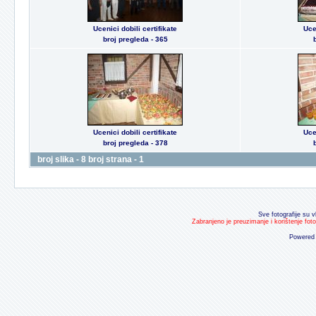
Ucenici dobili certifikate
Uce
broj pregleda - 365
Ucenici dobili certifikate
Uce
broj pregleda - 378
broj slika - 8 broj strana - 1
Sve fotografije su v
Zabranjeno je preuzimanje i korištenje fot
Powered