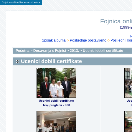
Fojnica online Pocetna stranica
Fojnica onl
(1999-2
P
Spisak albuma
Posljednje postavljeno
Posljednji ko
Početna
>
Desavanja u Fojnici
>
2013.
>
Ucenici dobili certifikate
Ucenici dobili certifikate
Ucenici dobili certifikate
Uce
broj pregleda - 388